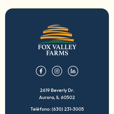
opens
opens
opens
in
in
in
a
a
a
2619 Beverly Dr.
new
new
new
Aurora, IL 60502
tab
tab
tab
Teléfono: (630) 231-3005