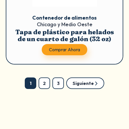
Contenedor de alimentos
Chicago y Medio Oeste
Tapa de plástico para helados
de un cuarto de galón (32 oz)
Comprar Ahora
Posts
page
page
page
1
2
3
Siguiente
navegación