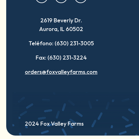
in
in
in
a
a
a
2619 Beverly Dr.
new
new
new
Aurora, IL 60502
tab
tab
tab
Teléfono: (630) 231-3005
Fax: (630) 231-3224
orders@foxvalleyfarms.com
2024 Fox Valley Farms