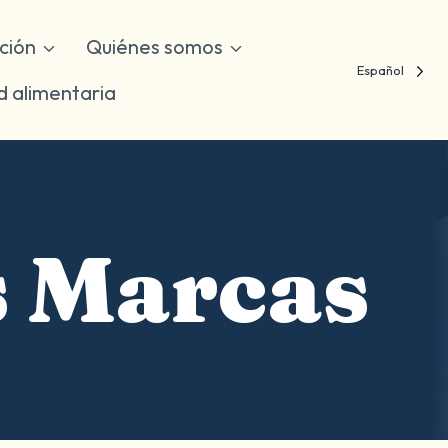
ución
Quiénes somos
Español
d alimentaria
s Marcas