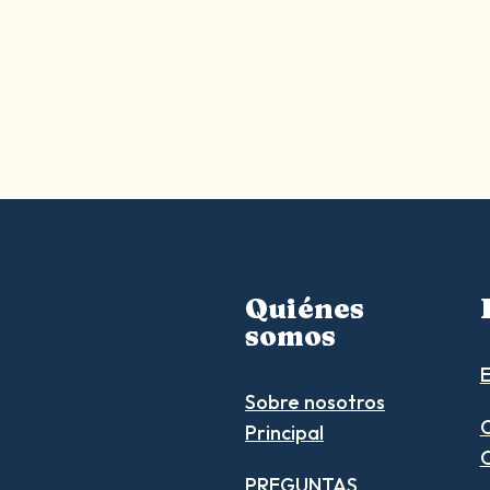
a
o
t
V
e
e
g
a
n
F
o
o
d
s
Quiénes
somos
E
Sobre nosotros
C
Principal
PREGUNTAS