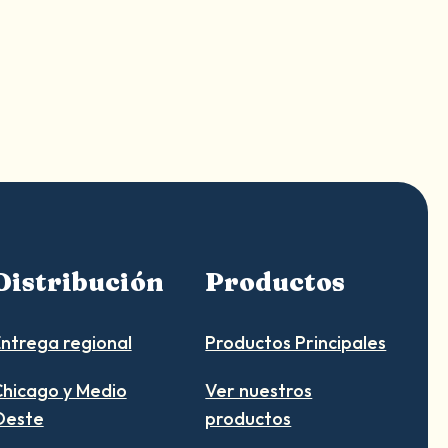
a
t
e
S
h
o
p
p
e
Distribución
Productos
ntrega regional
Productos Principales
hicago y Medio
Ver nuestros
Oeste
productos