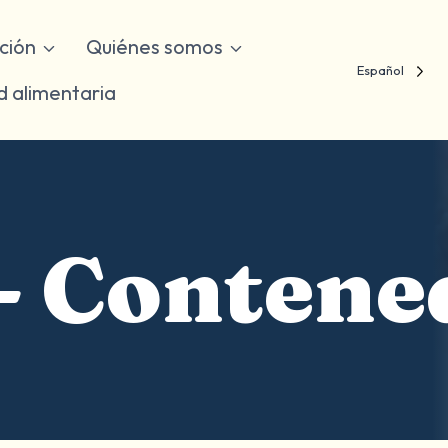
ución
Quiénes somos
Español
d alimentaria
- Contene