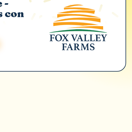
 -
s con