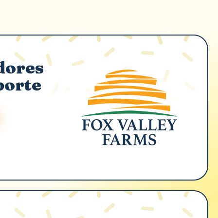
dores
porte