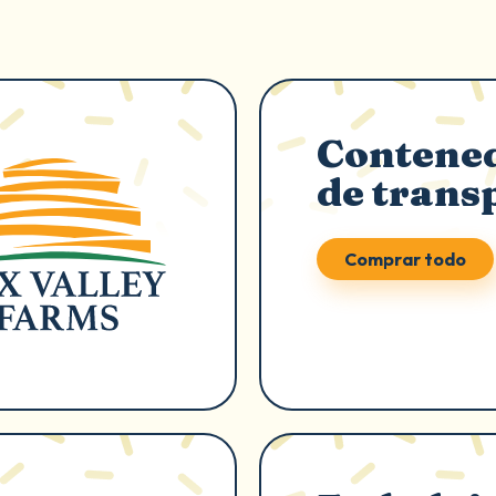
Contene
de trans
Comprar todo