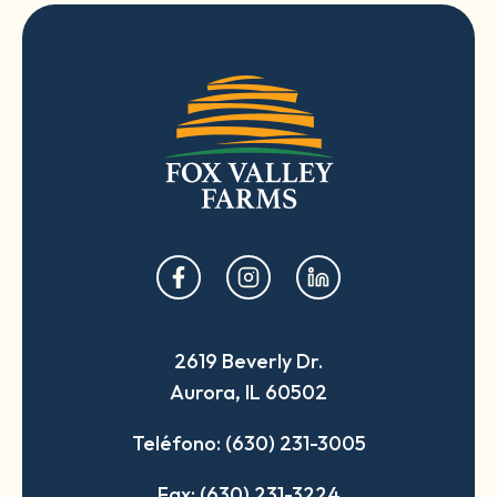
opens
opens
opens
in
in
in
a
a
a
2619 Beverly Dr.
new
new
new
Aurora, IL 60502
tab
tab
tab
Teléfono: (630) 231-3005
Fax: (630) 231-3224