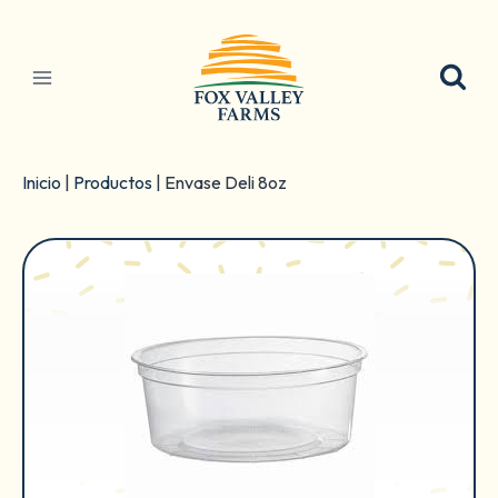
Ir
al
contenido
Inicio
|
Productos
|
Envase Deli 8oz