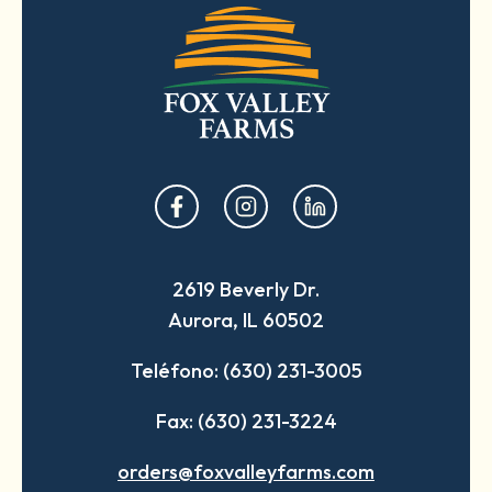
opens
opens
opens
in
in
in
a
a
a
2619 Beverly Dr.
new
new
new
Aurora, IL 60502
tab
tab
tab
Teléfono: (630) 231-3005
Fax: (630) 231-3224
orders@foxvalleyfarms.com