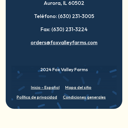
Aurora, IL 60502
tab
tab
tab
Teléfono: (630) 231-3005
Fax: (630) 231-3224
orders@foxvalleyfarms.com
2024 Fox Valley Farms
Inicio - Español
Mapa del sitio
Política de privacidad
Condiciones generales