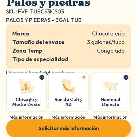
Palos y piedras
SKU: FVF-TUBCS3ICS03
PALOS Y PIEDRAS - 3GAL TUB
Marca
Chocolatería
Tamaño del envase
3 galones/tubo
Zona Temp
Congelado
Tipo de especialidad
Disponibilidad del producto:
Chicago y
Sur de Cali y
Nacional
Medio Oeste
AZ
Directo
Más información
Más información
Más información
Solicitar más información