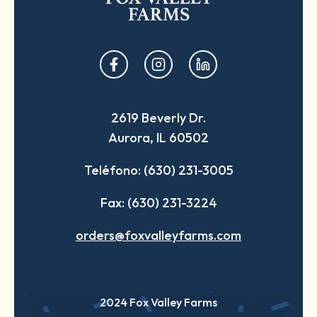
opens
opens
opens
in
in
in
a
a
a
2619 Beverly Dr.
new
new
new
Aurora, IL 60502
tab
tab
tab
Teléfono: (630) 231-3005
Fax: (630) 231-3224
orders@foxvalleyfarms.com
2024 Fox Valley Farms