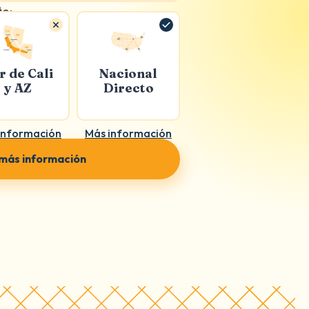
to:
r de Cali
Nacional
y AZ
Directo
información
Más información
 más información