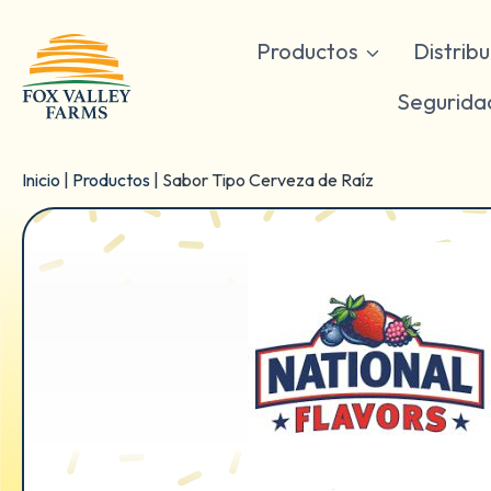
Ir
al
Productos
Distrib
contenido
Segurida
Inicio
|
Productos
|
Sabor Tipo Cerveza de Raíz