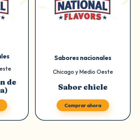
les
Sabores nacionales
este
Chicago y Medio Oeste
n de
Sabor chicle
a)
Comprar ahora