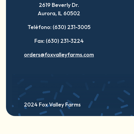
2619 Beverly Dr.
new
new
new
Aurora, IL 60502
tab
tab
tab
Teléfono: (630) 231-3005
Fax: (630) 231-3224
orders@foxvalleyfarms.com
2024 Fox Valley Farms