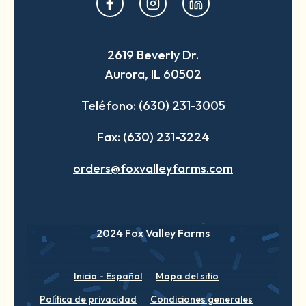
in
in
in
a
a
a
2619 Beverly Dr.
new
new
new
Aurora, IL 60502
tab
tab
tab
Teléfono: (630) 231-3005
Fax: (630) 231-3224
orders@foxvalleyfarms.com
2024 Fox Valley Farms
Inicio - Español
Mapa del sitio
Política de privacidad
Condiciones generales