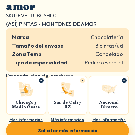
amor
SKU: FVF-TUBCSHL01
(ASÍ) PINTAS - MONTONES DE AMOR
Marca
Chocolatería
Tamaño del envase
8 pintas/ud
Zona Temp
Congelado
Tipo de especialidad
Pedido especial
Disponibilidad del producto:
Chicago y
Sur de Cali y
Nacional
Medio Oeste
AZ
Directo
Más información
Más información
Más información
Solicitar más información