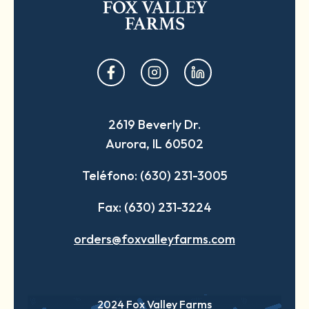
opens
opens
opens
in
in
in
a
a
a
2619 Beverly Dr.
new
new
new
Aurora, IL 60502
tab
tab
tab
Teléfono: (630) 231-3005
Fax: (630) 231-3224
orders@foxvalleyfarms.com
2024 Fox Valley Farms