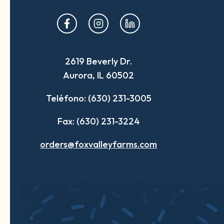
opens
opens
opens
in
in
in
a
a
a
2619 Beverly Dr.
new
new
new
Aurora, IL 60502
tab
tab
tab
Teléfono: (630) 231-3005
Fax: (630) 231-3224
orders@foxvalleyfarms.com