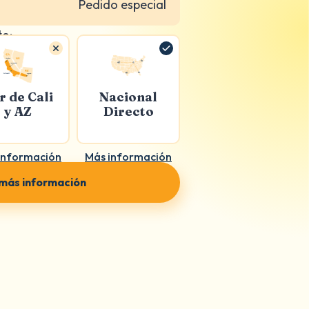
Pedido especial
to:
r de Cali
Nacional
y AZ
Directo
información
Más información
 más información