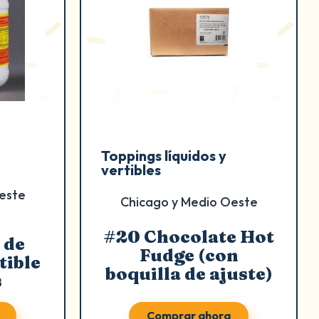
Toppings líquidos y
vertibles
este
Chicago y Medio Oeste
#20 Chocolate Hot
 de
Fudge (con
tible
boquilla de ajuste)
s
Comprar ahora