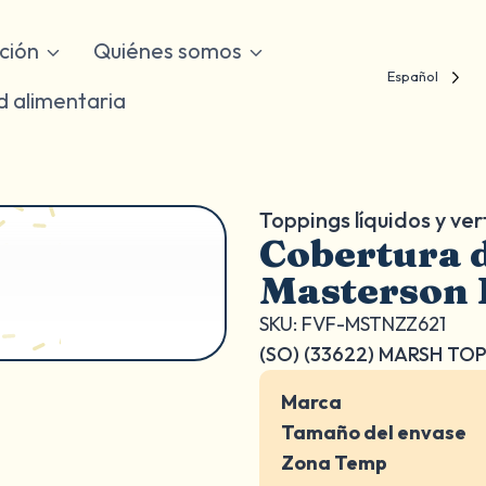
ución
Quiénes somos
Español
d alimentaria
Toppings líquidos y ver
Cobertura 
Masterson
SKU: FVF-MSTNZZ621
(SO) (33622) MARSH TO
Marca
Tamaño del envase
Zona Temp