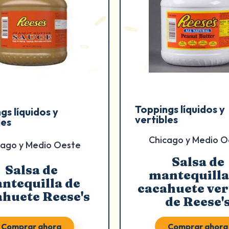
Toppings líquidos y
gs líquidos y
vertibles
les
Chicago y Medio O
cago y Medio Oeste
Salsa de
Salsa de
mantequilla
ntequilla de
cacahuete ver
ahuete Reese's
de Reese'
Comprar ahora
Comprar ahora