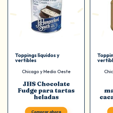
Toppings líquidos y
Toppin
vertibles
vertib
Chicago y Medio Oeste
Chi
JHS Chocolate
Fudge para tartas
ma
heladas
cac
Comprar ahora