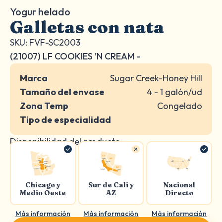
Yogur helado
Galletas con nata
SKU: FVF-SC2003
(21007) LF COOKIES 'N CREAM -
Marca
Sugar Creek-Honey Hill
Tamaño del envase
4 - 1 galón/ud
Zona Temp
Congelado
Tipo de especialidad
Disponibilidad del producto:
Chicago y
Sur de Cali y
Nacional
Medio Oeste
AZ
Directo
Más información
Más información
Más información