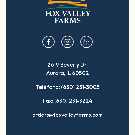
opens
opens
opens
in
in
in
a
a
a
2619 Beverly Dr.
new
new
new
Aurora, IL 60502
tab
tab
tab
Teléfono: (630) 231-3005
Fax: (630) 231-3224
orders@foxvalleyfarms.com