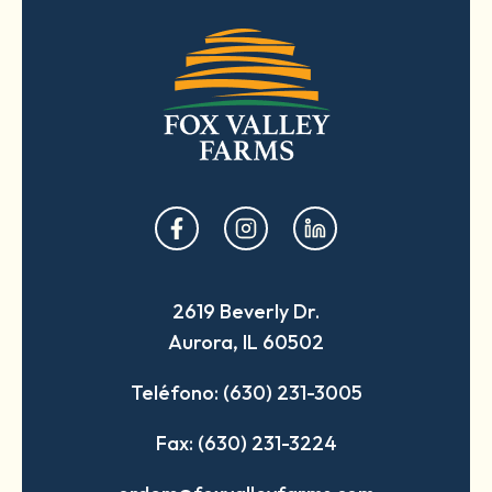
opens
opens
opens
in
in
in
a
a
a
2619 Beverly Dr.
new
new
new
Aurora, IL 60502
tab
tab
tab
Teléfono: (630) 231-3005
Fax: (630) 231-3224