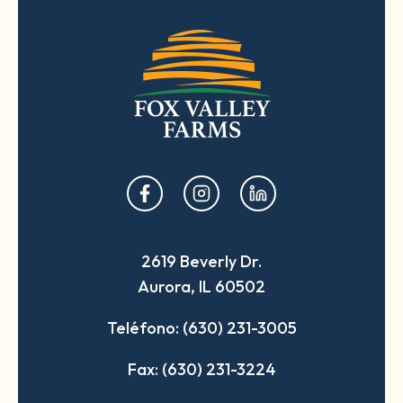
opens
opens
opens
in
in
in
a
a
a
2619 Beverly Dr.
new
new
new
Aurora, IL 60502
tab
tab
tab
Teléfono: (630) 231-3005
Fax: (630) 231-3224