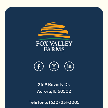
opens
opens
opens
in
in
in
a
a
a
2619 Beverly Dr.
new
new
new
Aurora, IL 60502
tab
tab
tab
Teléfono: (630) 231-3005